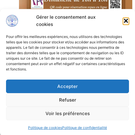
Gérer le consentement aux
novembre 30, 2024 @ 2:00 pm
-
décembre 1,
cookies
2024 @ 6:00 pm
Pour offrir les meilleures expériences, nous utilisons des technologies
Marché de Noël Ablis
telles que les cookies pour stocker et/ou accéder aux informations des
appareils. Le fait de consentir à ces technologies nous permettra de
Ablis
Stade Tom Vantemsche, Ablis
traiter des données telles que le comportement de navigation ou les ID
uniques sur ce site. Le fait de ne pas consentir ou de retirer son
consentement peut avoir un effet négatif sur certaines caractéristiques
et fonctions.
Accepter
Mon compte
Contact
Agenda de Zaboo
Refuser
Politique de cookies (UE)
Voir les préférences
Politique de cookies
Politique de confidentialité