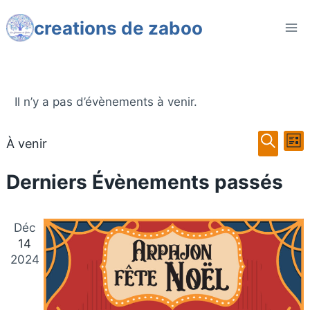
Aller
creations de zaboo
au
contenu
Il n’y a pas d’évènements à venir.
N
Rech
À venir
List
Sélectionnez
Recher
d
et
Derniers Évènements passés
une
v
navig
date.
É
Déc
de
14
vues
2024
Évèn